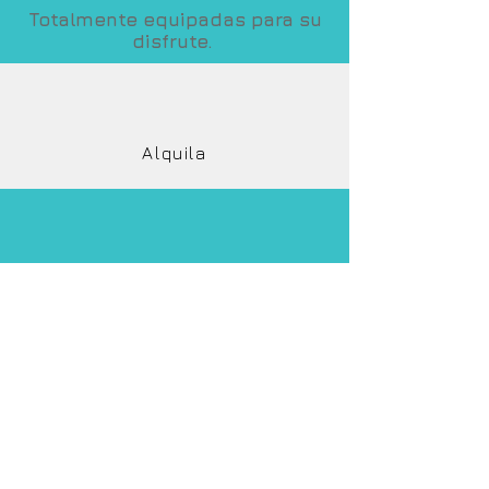
Totalmente equipadas para su
disfrute.
Alquila
Nuestra Flota
Compra