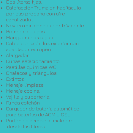
Dos literas fijas.
Calefacción Truma en habitáculo
por gas propano con aire
canalizado .
Nevera con congelador trivalente.
Bombona de gas.
Manguera para agua.
Cable conexión luz exterior con
adaptador europeo.
Alargador.
Cuñas estacionamiento.
Pastillas químicas WC.
Chalecos y triángulos.
Extintor.
Menaje limpieza.
Menaje cocina.
Vajilla y cubertería.
Funda colchón
Cargador de batería automático
para baterías de AGM y GEL.
Portón de acceso al maletero
desde las literas.