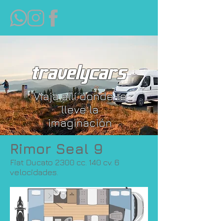
travelycars
Viaja allí donde te
lleve la
imaginación
Rimor Seal 9
Fiat Ducato 2300 cc. 140 cv. 6
velocidades.