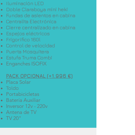
Iluminación LED
Doble Claraboya mini heki
Fundas de asientos en cabina
Centralita Electrónica
Cierre centralizado en cabina
Espejos eléctricos
Frigorífico 160l
Control de velocidad
Puerta Mosquitera
Estufa Truma Combi
Enganches ISOFIX
PACK OPCIONAL (+1.996 €)
Placa Solar
Toldo
Portabicicletas
Batería Auxiliar
Inversor 12v - 220v
Antena de TV
TV 20"