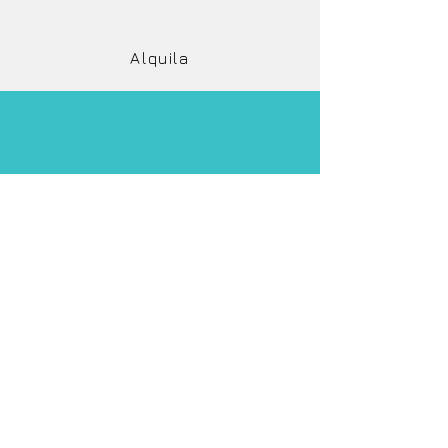
Alquila
Nuestra Flota
FAQs
Concesionario
Oficial