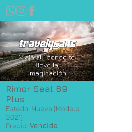
travelycars
Viaja allí donde te
lleve la
imaginación
Rimor Seal 69
Plus
Estado: Nueva (Modelo
2021)
Precio:
Vendida