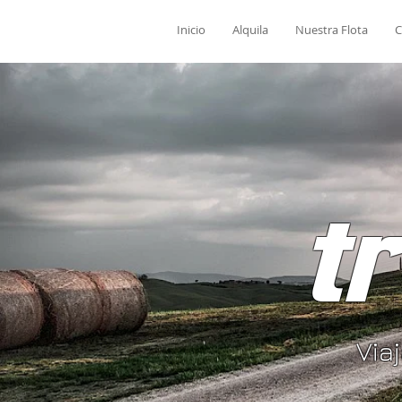
Inicio
Alquila
Nuestra Flota
C
t
Via