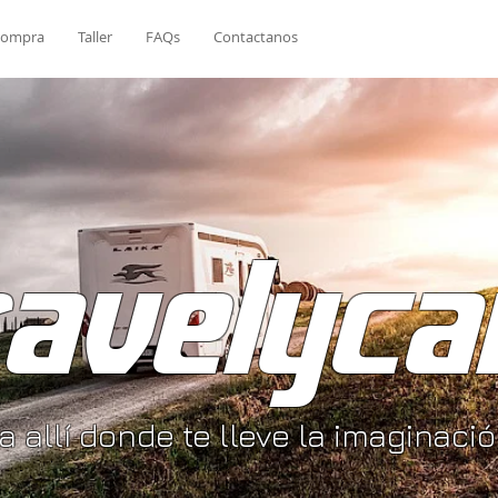
ompra
Taller
FAQs
Contactanos
ravelyca
ja allí donde te lleve la imaginaci