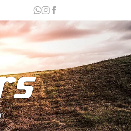
rs
ón