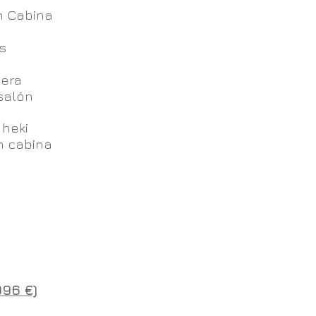
n Cabina
s
sera
salón
 heki
n cabina
96 €)