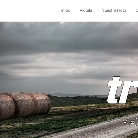
Inicio
Alquila
Nuestra Flota
C
t
Via