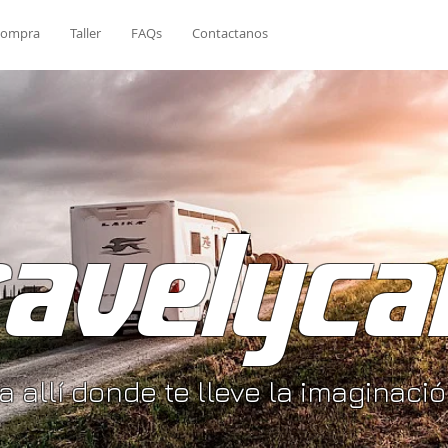
ompra
Taller
FAQs
Contactanos
ravelyca
ja allí donde te lleve la imaginaci