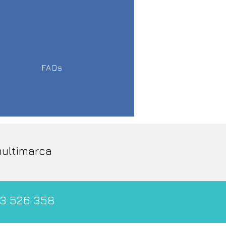
FAQs
multimarca
3 526 358