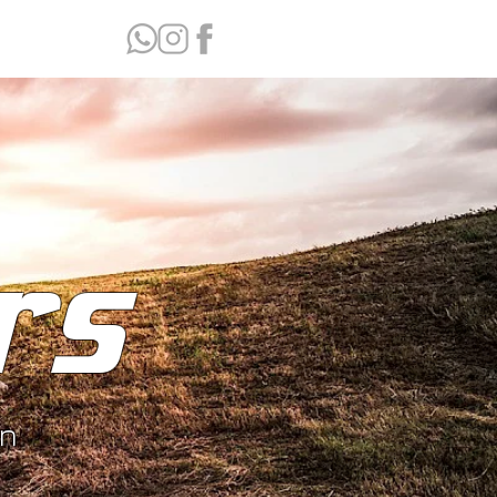
rs
ón