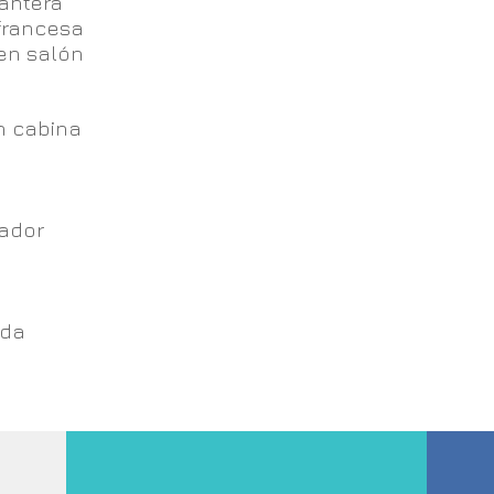
antera
francesa
en salón
n cabina
lador
ida