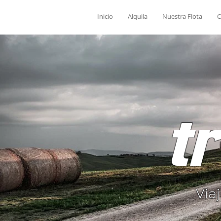
Inicio
Alquila
Nuestra Flota
C
t
Via