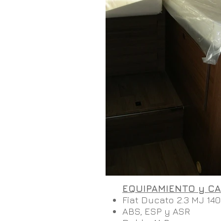
EQUIPAMIENTO y CA
Fiat Ducato 2.3 MJ 14
ABS, ESP y ASR