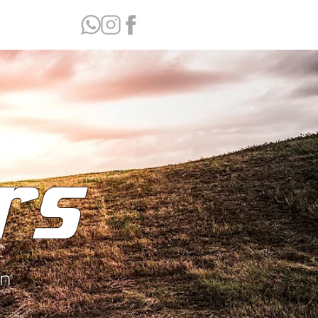
rs
ón