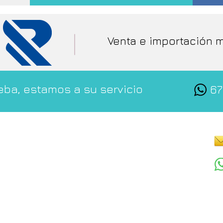
Venta e importación 
ba, estamos a su servicio
67
Travelycars
Con
CIF: B02640563
l Barco
Registro Mercantil: 15050952
Politica de Privacidad
Aviso Legal