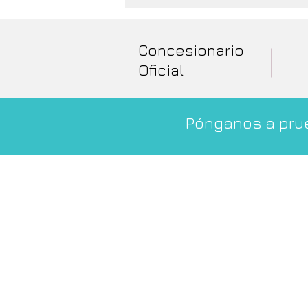
Concesionario
Oficial
Pónganos a prue
Dirección
AS-16, S/N
33126 - Llago - Soto de
Principado de Asturias
España
© Travelycars