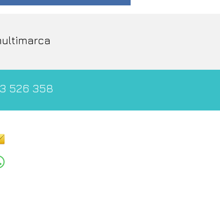
multimarca
3 526 358
tacto
travelycars@gmail.com
673 526 358
605 389 951