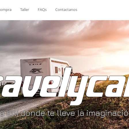
ompra
Taller
FAQs
Contactanos
ravelyca
ja allí donde te lleve la imaginaci